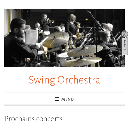
Accéder
au
contenu
principal
Swing Orchestra
MENU
Prochains concerts